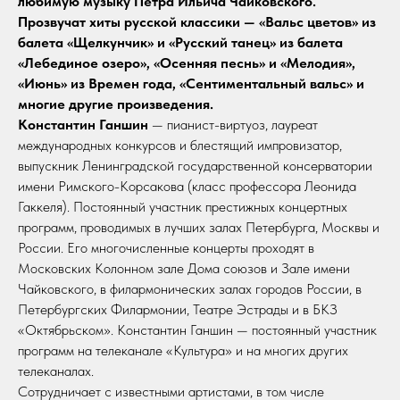
любимую музыку Петра Ильича Чайковского.
Прозвучат хиты русской классики — «Вальс цветов» из
балета «Щелкунчик» и «Русский танец» из балета
«Лебединое озеро», «Осенняя песнь» и «Мелодия»,
«Июнь» из Времен года, «Сентиментальный вальс» и
многие другие произведения.
Константин Ганшин
— пианист-виртуоз, лауреат
международных конкурсов и блестящий импровизатор,
выпускник Ленинградской государственной консерватории
имени Римского-Корсакова (класс профессора Леонида
Гаккеля). Постоянный участник престижных концертных
программ, проводимых в лучших залах Петербурга, Москвы и
России. Его многочисленные концерты проходят в
Московских Колонном зале Дома союзов и Зале имени
Чайковского, в филармонических залах городов России, в
Петербургских Филармонии, Театре Эстрады и в БКЗ
«Октябрьском». Константин Ганшин — постоянный участник
программ на телеканале «Культура» и на многих других
телеканалах.
Сотрудничает с известными артистами, в том числе