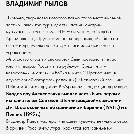
ВЛАДИМИР РЫЛОВ
Дирижер, творчество которого давно стало неотъемлемой
частью нашей культуры: десятки лет мы смотрим
музыкальные телефильмы «Летучая мышь», «Свадьба
Кречинского», «Труффальдино из Бергамо», «Собака на
сене» и др., музыка для которых записывалась под его
управлением.
Множество оперных спектаклей были поставлены им во
многих театрах России и за рубежом. Среди них –
возрожденные к жизни «Война и мир» С.Прокофьева (в
двухвечерней авторской редакции), «Кавказский пленник»
Ц.Кюи, «Великая дружба» В.Мурадели, в редакции дирижера.
Владимиру Алексеевичу выпала честь быть первым
исполнителем Седьмой «Ленинградской» симфонии
Дм. Шостаковича в объединённом Берлине (1991 г.) и в
Пекине (1995 г.)
Владимир Рылов мастерски владеет художественным словом.
В архиве «Россия-культура» хранятся записанные им