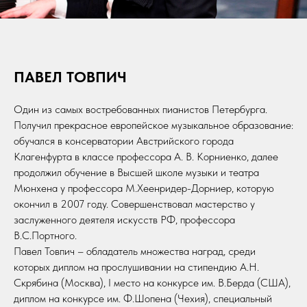
ПАВЕЛ ТОВПИЧ
Один из самых востребованных пианистов Петербурга.
Получил прекрасное европейское музыкальное образование:
обучался в консерватории Австрийского города
Клагенфурта в классе профессора А. В. Корниенко, далее
продолжил обучение в Высшей школе музыки и театра
Мюнхена у профессора М.Хеенридер-Дорниер, которую
окончил в 2007 году. Совершенствовал мастерство у
заслуженного деятеля искусств РФ, профессора
В.С.Портного.
Павел Товпич – обладатель множества наград, среди
которых диплом на прослушивании на стипендию А.Н.
Скрябина (Москва), I место на конкурсе им. В.Берда (США),
диплом на конкурсе им. Ф.Шопена (Чехия), специальный